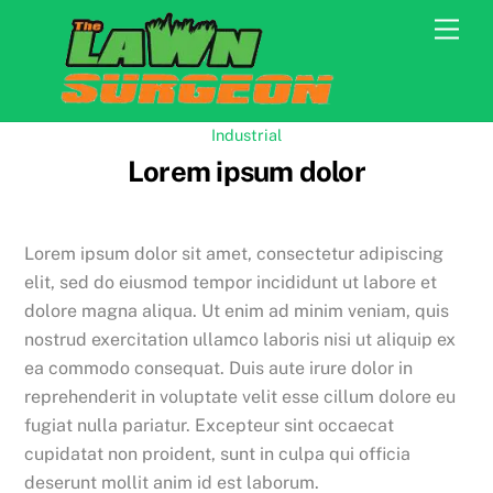
Skip
Men
to
content
Industrial
Lorem ipsum dolor
Lorem ipsum dolor sit amet, consectetur adipiscing
elit, sed do eiusmod tempor incididunt ut labore et
dolore magna aliqua. Ut enim ad minim veniam, quis
nostrud exercitation ullamco laboris nisi ut aliquip ex
ea commodo consequat. Duis aute irure dolor in
reprehenderit in voluptate velit esse cillum dolore eu
fugiat nulla pariatur. Excepteur sint occaecat
cupidatat non proident, sunt in culpa qui officia
deserunt mollit anim id est laborum.