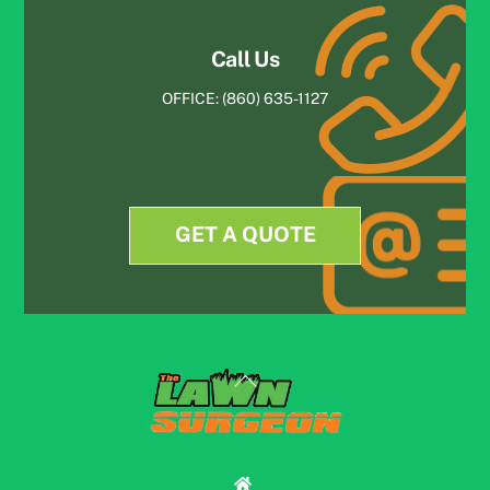
Call Us
OFFICE:
(860) 635-1127
GET A QUOTE
Back
To
Top
‎